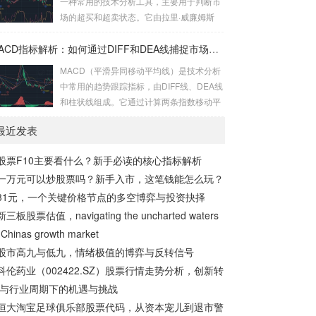
一种常用的技术分析工具，主要用于判断市
场的超买和超卖状态。它由拉里·威廉姆斯
（Larry Williams）在20世纪70年代提出，
通过测量当前价格相对于一定周期内最高价
MACD指标解析：如何通过DIFF和DEA线捕捉市场趋势
和最低价的位置，来反映市场的短期动能。
MACD（平滑异同移动平均线）是技术分析
本文将深入探讨威廉指标的基本原理、如何
中常用的趋势跟踪指标，由DIFF线、DEA线
利用它判断短期超买状态（80以上），以及
和柱状线组成。它通过计算两条指数移动平
为什么需要结合其他指标进行验证。 威廉指
均线（EMA）的差值，帮助投资者识别市场
标的基本原理 威廉指标的计算公式为： WM
最近发表
趋势的强弱和转折点。本文将深入解析MAC
SR = (最高价 – 收盘价) / (最高价 –...
D的构成、计算方法及其在捕捉趋势转折与
股票F10主要看什么？新手必读的核心指标解析
背离信号中的应用。 MACD的构成与计算方
一万元可以炒股票吗？新手入市，这笔钱能怎么玩？
法 MACD由三个主要部分组成：DIFF线、D
EA线和柱状线。DIFF线是短期EMA（通常
31元，一个关键价格节点的多空博弈与投资抉择
为12日）与长期EMA（通常为26日）的差
新三板股票估值，navigating the uncharted waters
值，反映了短期和长期趋势的差异。DEA线
 Chinas growth market
则是DIFF线的9...
股市高九与低九，情绪极值的博弈与反转信号
科伦药业（002422.SZ）股票行情走势分析，创新转
与行业周期下的机遇与挑战
恒大淘宝足球俱乐部股票代码，从资本宠儿到退市警