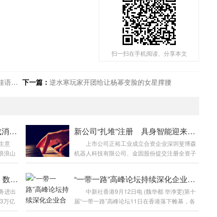
扫一扫在手机阅读、分享本文
子专访
下一篇：
逆水寒玩家开团给让杨幂变脸的女星撑腰
小挂件撬起大生意 “包挂经济”成消费新热点
新公司“扎堆”注册 具身智能迎来新一轮热潮
生意
上市公司正裕工业成立合资企业深圳斐博森
浪浪山
机器人科技有限公司、金固股份提交注册全资子
U搪胶毛
公司杭州金固具身智能科技有限公司、重庆赛弗
被称
特具身智能机器人有限公司成立……近来，具身
跨境电商进出口额创历史新高 数字贸易迎多举措支持
“一带一路”高峰论坛持续深化企业合作 商界冀打造更多优质项目
从几十
智能相关企业“扎堆”注册。数据显示，近三个月
务进出
中新社香港9月12日电 (魏华都 华净雯)第十
出消费
成立的相关企业已达86家。 ˂!----˃ 企查查数
3万亿
届“一带一路”高峰论坛11日在香港落下帷幕，各
供给侧
据显示，今年上半年，人形机器人相关企业注册
副部长
方签署45份合作备忘录，创下历届新高。相关企
度与创
量已突破...