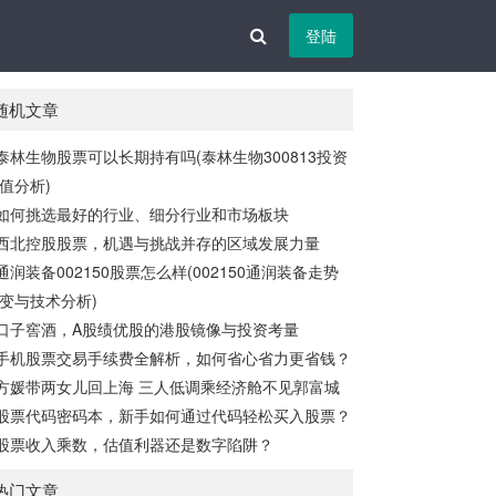
登陆
随机文章
泰林生物股票可以长期持有吗(泰林生物300813投资
值分析)
如何挑选最好的行业、细分行业和市场板块
西北控股股票，机遇与挑战并存的区域发展力量
通润装备002150股票怎么样(002150通润装备走势
变与技术分析)
口子窖酒，A股绩优股的港股镜像与投资考量
手机股票交易手续费全解析，如何省心省力更省钱？
方媛带两女儿回上海 三人低调乘经济舱不见郭富城
股票代码密码本，新手如何通过代码轻松买入股票？
股票收入乘数，估值利器还是数字陷阱？
热门文章