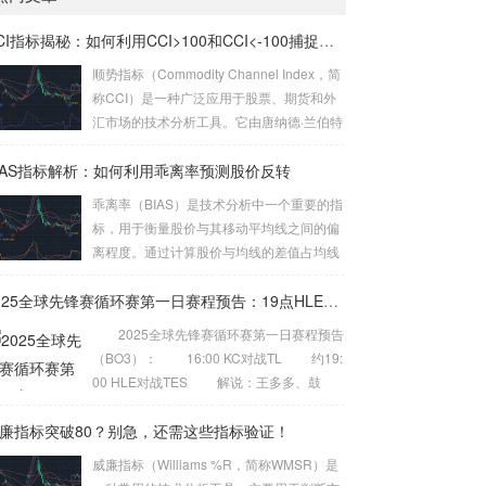
CCI指标揭秘：如何利用CCI>100和CCI<-100捕捉买卖信号
顺势指标（Commodity Channel Index，简
称CCI）是一种广泛应用于股票、期货和外
汇市场的技术分析工具。它由唐纳德·兰伯特
（Donald Lambert）于1980年提出，主要
IAS指标解析：如何利用乖离率预测股价反转
用于衡量价格相对于其统计平均值的偏离程
度。CCI的核心思想是通过计算当前价格与
乖离率（BIAS）是技术分析中一个重要的指
历史平均价格的差异，来判断市场是否处于
标，用于衡量股价与其移动平均线之间的偏
超买或超卖状态。 CCI的计算公式较为复
离程度。通过计算股价与均线的差值占均线
杂，但其核心逻辑是通过比较当前价格与一
的百分比，投资者可以判断当前股价是否处
定周期内的平均价格，来衡量价格的波动
于超买或超卖状态。BIAS的计算公式为： B
2025全球先锋赛循环赛第一日赛程预告：19点HLE对战TES
性。具体来说，CCI的计算公式为：CCI =
IAS = (当前股价 – 移动平均线) / 移动平均线
2025全球先锋赛循环赛第一日赛程预告
(当...
× 100% 当BIAS值大于10%时，通常认为股
（BO3）： 16:00 KC对战TL 约19:
价处于超买状态，市场可能面临回调风险；
00 HLE对战TES 解说：王多多、鼓
而当BIAS值小于-10%时，则认为股价处于
鼓、Wayward 主持：泱泱...
超卖状态，市场可能迎来反弹机会。 乖离率
廉指标突破80？别急，还需这些指标验证！
的基本原理 乖离率的核心思想是股价会围...
威廉指标（Williams %R，简称WMSR）是