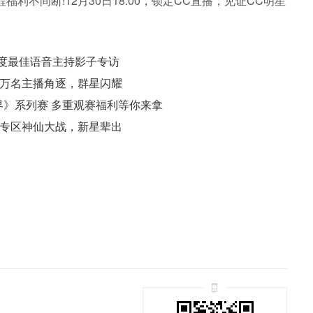
利不间断!12月30日18:00，锁定CC直播，见证CC明星
度最佳语音主持影子专访
道万名主播角逐，群星闪耀
界》系列赛 多重观赛福利等你来拿
乐专区神仙大战，新星辈出