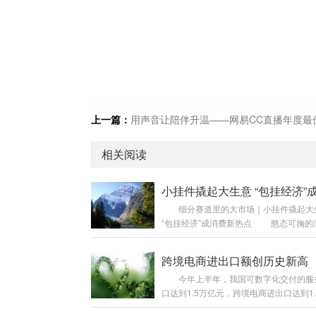
上一篇：
用声音让陪伴升温——网易CC直播年度最佳语音主持影
相关阅读
细分赛道里的大市场｜小挂件撬起大
“包挂经济”成消费新热点 憨态可掬的
小妖怪联名挂件、掀起抢购潮的LABUB
绒、各家博物馆争相推出的文物挂件……
为“包搭子”的玩偶挂件近期掀起新热潮。
今年上半年，我国可数字化交付的服
元的小挂件到亿元销量，“包挂经济”折射
口达到1.5万亿元，跨境电商进出口达到1.
市场的新活力。业内专家指出，随着企业
元，均创历史新高……9月11日，商务部
持续升级，未来将涌现出更多兼具情感温