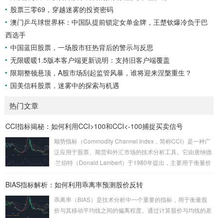
股票三零69，穿越迷雾的投资密码
澳门乒乓球世界杯：中国队提前锁定女单金牌，王楚钦爆冷负于巴
西选手
中国蓝田股票，一场股市狂热背后的警示与反思
无限暖暖1.5版本客户端更新说明：支持旧客户端覆盖
限期整顿悬顶，A股市场刮起监管风暴，谁将迎来涅槃重生？
国美信科股票，迷雾中的探索与机遇
热门文章
CCI指标揭秘：如何利用CCI>100和CCI<-100捕捉买卖信号
顺势指标（Commodity Channel Index，简称CCI）是一种广
泛应用于股票、期货和外汇市场的技术分析工具。它由唐纳德
·兰伯特（Donald Lambert）于1980年提出，主要用于衡量价
格相对于其统计平均值的偏离程度。CCI的核心思想是通过计
BIAS指标解析：如何利用乖离率预测股价反转
算当前价格与历史平均价格的差异，来判断市场是否处于超买
或超卖状态。 CCI的计算公式较为复杂，但其核心逻辑是通过
乖离率（BIAS）是技术分析中一个重要的指标，用于衡量股
比较当前价格与一定周期内的平均价格，来衡量价格的波动
价与其移动平均线之间的偏离程度。通过计算股价与均线的差
性。具体来说，CCI的计算公式为：CCI = (当...