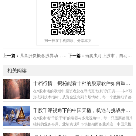
扫一扫在手机阅读、分享本文
上一篇：
儿童肝炎概念股异动，是短期炒作还是长期机遇？
下一篇：
当爬虫盯上股市，自动化交易背后的法律与道德红线
相关阅读
十档行情，揭秘能看十档的股票软件如何重塑交易决策
在A股市场的浪潮中,投资者总在寻找更“锐利”的工具——从K线
形态到技术指标，从资金流向到市场情绪，每一个数据细节都
可能成为盈利的关键，近年来，“能看十档行情的股票软件”逐
渐从专业交易员的“标配”走向普通投资者的视野，它以更深的
千股千评视角下的中国天楹，机遇与挑战并存的环保新势力
market 深度和更快的速度，正在重塑交易决策的逻辑，这类软
在A股市场“千股千评”的喧嚣与多元视角中，每一只股票都因其
件究竟有何魔力？它又该如何正确使用？ 什么是“十档行情”？
独特的业务布局、业绩表现和市场预期而备受关注，中国天楹
比普通软件多看什么？ 多数普通股票软件仅提供“五档行情”，
（000035.SZ）作为环保新能源领域的知名企业，自然也成为
即买一到买五、卖一到卖五的挂单价格和数量，而“十档行
了投资者和分析师们热议的焦点，透过“千股千评”的棱镜，我