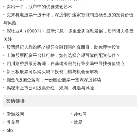
卖出一半，股市中的优雅减仓艺术
日）的差值，反映了短期和长期趋势的差异。DEA线则是DIF
F线的9...
克来机电股票千股千评，深度剖析这家智能制造概念股的投资价值
与风险
深物业A（000011）最新消息，多重业务驱动发展，后市潜力备受
关注
股票经纪人靠谱吗？揭开金融顾问的真面目，助你理性投资
上海股票配资平台排行榜，如何选择合规可靠的配资伙伴？
四川路桥股票分析师，在基建浪潮与行业变局中寻找价值锚点
新三板股票可以购买吗？投资门槛与机会全解析
掘金A股国企蓝海，一份国企股票一览表深度解读
揭秘未上市公司股票分红，规则、机遇与风险
友情链接
爱游戏网
趣知号
养花网
欧易
okx