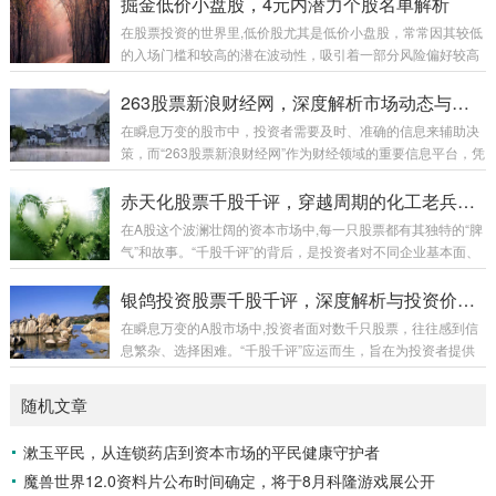
掘金低价小盘股，4元内潜力个股名单解析
情”则能延伸至买十...
们可以更立体地审视这只股票所蕴含的机遇与挑战。 千股千评
在股票投资的世界里,低价股尤其是低价小盘股，常常因其较低
中的“中国天楹”：多元声音的交织 “千股千评”平台汇聚了来自
的入场门槛和较高的潜在波动性，吸引着一部分风险偏好较高
不同背景投资者的观点，从短线投机客到长期价值投资者，从
的投资者，它们可能被市场低估，也可能蕴含着公司基本面反
行业专家到财经爱好者，对中国天楹的评价往往呈现出“千人千
转或行业爆发带来的巨大机遇，本文将聚焦于“4元内小盘股”这
263股票新浪财经网，深度解析市场动态与投资价值
面”的特点。...
一主题，探讨其投资逻辑，并提供一份基于公开信息的、符
在瞬息万变的股市中，投资者需要及时、准确的信息来辅助决
合“4元内”且具备小盘股特征的股票名单作为参考（以下名单仅
策，而“263股票新浪财经网”作为财经领域的重要信息平台，凭
为示例，不构成任何投资建议，股市有风险，投资需谨慎），
借其全面的市场数据、专业的分析解读和及时的资讯更新，成
投资者在决策前，务必进行深入的研究和风险评估。 为何关注
为投资者关注动态、挖掘投资机会的重要渠道，本文将围绕“26
赤天化股票千股千评，穿越周期的化工老兵，价值重估还是昙花一现？
4元内小盘股？ 低门槛与高弹性...
3股票”这一关键词，结合新浪财经网的核心优势，探讨其在股
在A股这个波澜壮阔的资本市场中,每一只股票都有其独特的“脾
市信息获取与价值判断中的作用。 263股票：从代码到价值，
气”和故事。“千股千评”的背后，是投资者对不同企业基本面、
市场关注的核心标的 “263股票”通常指向股票代码为“263”的上
行业前景、市场情绪乃至政策导向的综合研判，我们将聚焦于
市公司（需注意，股票代码可能因市场不同存在差异，此处以
一只曾有过辉煌、历经沉浮，又因某些契机重回市场视野的股
银鸽投资股票千股千评，深度解析与投资价值前瞻
A股市场...
票——赤天化（600227.SH，已更名为“贵州赤天化股份有限公
在瞬息万变的A股市场中,投资者面对数千只股票，往往感到信
司”），尝试从“千股千评”的视角，剖析其投资价值与潜在风
息繁杂、选择困难。“千股千评”应运而生，旨在为投资者提供
险。 赤天化：从“尿素大王”到转型探索者 赤天化的前身是贵州
针对每只个股的独特视角与深度分析，帮助其穿透迷雾，把握
赤水天然气化肥厂,始建于上世纪70年代，是中国首批引进国外
投资机会，本文将以“银鸽投资”（股票代码：600069.SH）为
随机文章
大型成套化肥...
例，结合“千股千评”的理念与方法，对其股票进行深度剖析，
并展望其投资价值。 “千股千评”：个性化投资导航的必要性 “千
漱玉平民，从连锁药店到资本市场的平民健康守护者
股千评”并非简单的股票罗列与标签化评价，其核心在于对每一
魔兽世界12.0资料片公布时间确定，将于8月科隆游戏展公开
只股票的基本面、技术面、资金面、消息面以及行业前景进行