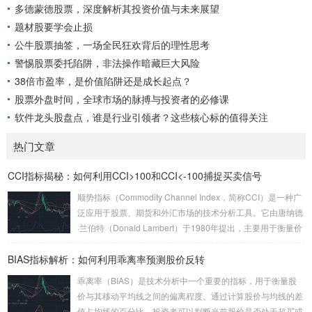
全方位、多维度的...
多德蒙德股票，深度解析其投资价值与未来展望
题材股要学会止损
公牛股票抽签，一场全民狂欢背后的理性思考
警惕股票委托陷阱，非法操作暗藏巨大风险
38倍市盈率，是价值陷阱还是成长起点？
股票外盘时间，全球市场的脉搏与投资者的必修课
软件龙头股盘点，谁是行业引领者？这些核心标的值得关注
热门文章
CCI指标揭秘：如何利用CCI>100和CCI<-100捕捉买卖信号
顺势指标（Commodity Channel Index，简称CCI）是一种广
泛应用于股票、期货和外汇市场的技术分析工具。它由唐纳德
·兰伯特（Donald Lambert）于1980年提出，主要用于衡量价
格相对于其统计平均值的偏离程度。CCI的核心思想是通过计
BIAS指标解析：如何利用乖离率预测股价反转
算当前价格与历史平均价格的差异，来判断市场是否处于超买
或超卖状态。 CCI的计算公式较为复杂，但其核心逻辑是通过
乖离率（BIAS）是技术分析中一个重要的指标，用于衡量股
比较当前价格与一定周期内的平均价格，来衡量价格的波动
价与其移动平均线之间的偏离程度。通过计算股价与均线的差
性。具体来说，CCI的计算公式为：CCI = (当...
值占均线的百分比，投资者可以判断当前股价是否处于超买或