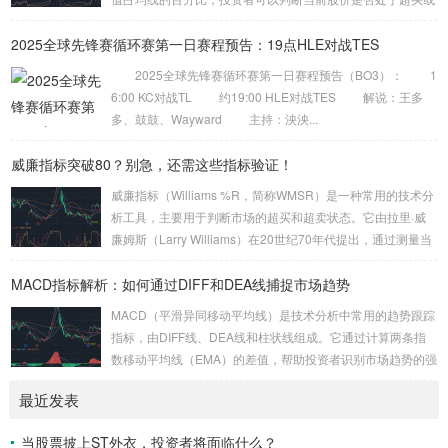
超卖状态。BIAS的计算公式为： BIAS = (当前股价 – 移动平
2025全球先锋赛循环赛第一日赛程预告：19点HLE对战TES
均线) / 移动平均线 × 100% 当BIAS值大于10%时，通常认为
股价处于超买状态，市场可能面临回调风险；而当BIAS值小
2025全球先锋赛循环赛第一日赛程预告（BO3）： 1
于-10%时，则认为股价处于超卖状态，市场可能迎来反弹机
6:00 KC对战TL 约19:00 HLE对战TES 解说：王多
会。 乖离率的基本原理 乖离率的核心思想是股价会围...
多、鼓鼓、Wayward 主持：泱泱...
威廉指标突破80？别急，还需这些指标验证！
威廉指标（Williams %R，简称WMSR）是一种常用的技术分
析工具，主要用于判断市场的超买和超卖状态。它由拉里·威
廉姆斯（Larry Williams）在20世纪70年代提出，通过测量当
前价格相对于一定周期内最高价和最低价的位置，来反映市场
MACD指标解析：如何通过DIFF和DEA线捕捉市场趋势
的短期动能。本文将深入探讨威廉指标的基本原理、如何利用
它判断短期超买状态（80以上），以及为什么需要结合其他指
MACD（平滑异同移动平均线）是技术分析中常用的趋势跟踪
标进行验证。 威廉指标的基本原理 威廉指标的计算公式为：
指标，由DIFF线、DEA线和柱状线组成。它通过计算两条指
WMSR = (最高价 – 收盘价) / (最高价 –...
数移动平均线（EMA）的差值，帮助投资者识别市场趋势的强
弱和转折点。本文将深入解析MACD的构成、计算方法及其在
最近发表
捕捉趋势转折与背离信号中的应用。 MACD的构成与计算方
法 MACD由三个主要部分组成：DIFF线、DEA线和柱状线。
当股票披上ST外衣，投资者将面临什么？
DIFF线是短期EMA（通常为12日）与长期EMA（通常为26