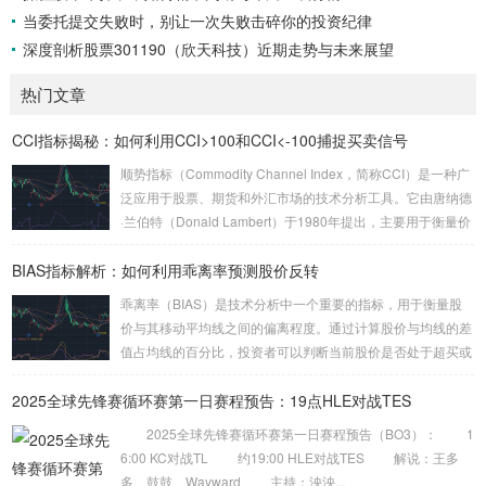
当委托提交失败时，别让一次失败击碎你的投资纪律
深度剖析股票301190（欣天科技）近期走势与未来展望
热门文章
CCI指标揭秘：如何利用CCI>100和CCI<-100捕捉买卖信号
顺势指标（Commodity Channel Index，简称CCI）是一种广
泛应用于股票、期货和外汇市场的技术分析工具。它由唐纳德
·兰伯特（Donald Lambert）于1980年提出，主要用于衡量价
格相对于其统计平均值的偏离程度。CCI的核心思想是通过计
BIAS指标解析：如何利用乖离率预测股价反转
算当前价格与历史平均价格的差异，来判断市场是否处于超买
或超卖状态。 CCI的计算公式较为复杂，但其核心逻辑是通过
乖离率（BIAS）是技术分析中一个重要的指标，用于衡量股
比较当前价格与一定周期内的平均价格，来衡量价格的波动
价与其移动平均线之间的偏离程度。通过计算股价与均线的差
性。具体来说，CCI的计算公式为：CCI = (当...
值占均线的百分比，投资者可以判断当前股价是否处于超买或
超卖状态。BIAS的计算公式为： BIAS = (当前股价 – 移动平
2025全球先锋赛循环赛第一日赛程预告：19点HLE对战TES
均线) / 移动平均线 × 100% 当BIAS值大于10%时，通常认为
股价处于超买状态，市场可能面临回调风险；而当BIAS值小
2025全球先锋赛循环赛第一日赛程预告（BO3）： 1
于-10%时，则认为股价处于超卖状态，市场可能迎来反弹机
6:00 KC对战TL 约19:00 HLE对战TES 解说：王多
会。 乖离率的基本原理 乖离率的核心思想是股价会围...
多、鼓鼓、Wayward 主持：泱泱...