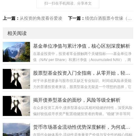
扫一扫在手机阅读、分享本文
上一篇：
从投资的角度看谷爱凌
下一篇：
绩优白酒股票今世缘（603369）可以长期持有吗
相关阅读
基金单位净值与累计净值，核心区别深度解析
在基金投资中，投资者常会接触两个关键指标——基金单位净
值（NAV per Share）和累计净值（Accumulated NAV），两
者均以“元”为单位，反映了基金的价值水平，但内涵与用途却
截然不同，理解它们的本质区别，是把握基金业绩、评估投资
股票型基金投资入门全指南，从零开始，轻松开启财富增长之旅
回报的基础，本文将从定义、计算逻辑、核心差异及实际应用
对于许多想要参与股市但又缺乏专业知识、时间或风险承受能
四个维度，揭开两者的“神秘面纱”。 先看“单位净值”：基金
力的普通投资者来说，股票型基金无疑是一个理想的选择，它
的“实时股价” 基金单位净值，是指某一时点上，基金每一份基
让投资者能够通过专业基金管理人的运作，间接持有一篮子股
金份额的净资产价值，就是投资者当天申购或赎回基金时的“交
票，从而分散风险，分享经济增长带来的收益，本指南将带你
揭开债券型基金的面纱，风险等级全解析
易价格...
从零开始，全面了解股票型基金投资，助你轻松迈出投资第一
在众多投资工具中,债券型基金以其相对稳健的特性，深受风险
步。 什么是股票型基金？ 股票型基金是指将基金大部分（通常
偏好较低或寻求资产配置稳健投资者的青睐。“稳健”并非等同
80%以上）资产投资于股票市场的基金，其收益主要来源于所
于“无风险”，债券型基金并非铁板一块，其内部根据投资策
持有股票的价格上涨和股息分红，与直接投资股票相比，股票
略、资产类别等不同，蕴含着各异的风险水平，理解债券型基
货币市场基金流动性优势深度解析，为何成为现金管理工具的首选？
型基金具有以下显著特点： 专业...
金的风险等级，是投资者做出明智决策、实现资产保值增值的
在现代金融体系中,流动性是衡量资产价值与安全性的核心指标