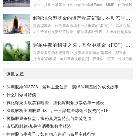
关键一步。 债券型基金的风险来源：为何并非“零风险”？ 要解
之一，货币市场基金（Money Market Fund，MMF）作为低风
析风险等级,首先需明白债券型基金的主要风险来源： 利率风
险、高流动性的现金管理工具，凭借其在流动性方面的独特优
险：这是债券型基金最核心的风险，债券价格与市场利率呈反
势，成为机构投资者和个人投资者管理短期闲置资金的重要选
解密混合型基金的资产配置逻辑，在动态平衡中追求稳健回报
向变动关系，当市场利率上...
择，本文将从流动性定义、货币市场基金的具体优势、流动性
混合型基金，作为基金市场中一类重要的“多面手”，其核心魅
管理机制及市场应用等维度，深入剖析其流动性价值。 流动
力在于通过灵活配置股票、债券等多种资产，力求在控制风险
性：货币市场基金的核心竞争力 流动性是指资产在短期内以合
的同时追求超越单一资产类别的回报，而支撑其运作的基石，
理价格变现的能力,对于投资者而言，流动性直接关系到资金的
便是严谨而科学的资产配置逻辑，理解这一逻辑，对于投资者
穿越牛熊的稳健之选，基金中基金（FOF）的投资价值解析
使用效率与应急需...
选择合适的混合型基金、构建自身投资组合至关重要。 资产配
在复杂多变的市场环境中,投资者常常面临“选基难、配置难、
置：混合型基金的“灵魂” 资产配置，就是将资金根据不同资产
持有难”的困境：单只基金波动剧烈、行业集中度高，难以分散
类别的预期收益、风险特性以及它们之间的相关性，进行合理
风险；自行构建组合又需要专业知识与时间精力，普通投资者
分配的过程，对于混合型基金而言，这并非简单的“股票+债
往往力不从心，在此背景下，基金中基金（Fund of Funds，简
随机文章
券”拼凑，而是一个动态、系统性的决...
称FOF）作为一种“专业机构帮您选基”的创新工具，凭借其“双
重分散风险、专业资产配置”的核心优势，逐渐成为资产配置的
深圳股票003723，聚焦主业创新，演绎深圳基因的成长故事
重要选择，本文将从风险分散、专业配置、长期稳健等维度，
什么叫做可转债
深入探讨FOF的投资价值。 FOF的本质：专业视角下的“基金组
合” FO...
氮化镓龙头股票有哪些，氮化镓概念股票名单一览表
深度解析美国股票LIXT，一只聚焦全球锂业投资的ETF
警惕股票杀猪盘，揭秘其典型特点与防范之道
市场题材轮动,关注消费和数字经济
抓住股市牛鼻子，如何精准判断与布局主线行情