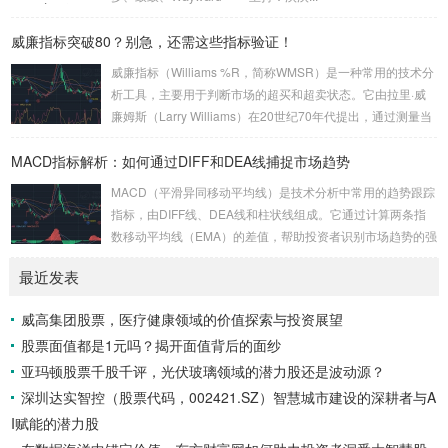
威廉指标突破80？别急，还需这些指标验证！
威廉指标（Williams %R，简称WMSR）是一种常用的技术分
析工具，主要用于判断市场的超买和超卖状态。它由拉里·威
廉姆斯（Larry Williams）在20世纪70年代提出，通过测量当
前价格相对于一定周期内最高价和最低价的位置，来反映市场
MACD指标解析：如何通过DIFF和DEA线捕捉市场趋势
的短期动能。本文将深入探讨威廉指标的基本原理、如何利用
它判断短期超买状态（80以上），以及为什么需要结合其他指
MACD（平滑异同移动平均线）是技术分析中常用的趋势跟踪
标进行验证。 威廉指标的基本原理 威廉指标的计算公式为：
指标，由DIFF线、DEA线和柱状线组成。它通过计算两条指
WMSR = (最高价 – 收盘价) / (最高价 –...
数移动平均线（EMA）的差值，帮助投资者识别市场趋势的强
弱和转折点。本文将深入解析MACD的构成、计算方法及其在
最近发表
捕捉趋势转折与背离信号中的应用。 MACD的构成与计算方
法 MACD由三个主要部分组成：DIFF线、DEA线和柱状线。
威高集团股票，医疗健康领域的价值探索与投资展望
DIFF线是短期EMA（通常为12日）与长期EMA（通常为26
股票面值都是1元吗？揭开面值背后的面纱
日）的差值，反映了短期和长期趋势的差异。DEA线则是DIF
F线的9...
亚玛顿股票千股千评，光伏玻璃领域的潜力股还是波动源？
深圳达实智控（股票代码，002421.SZ）智慧城市建设的深耕者与A
I赋能的潜力股